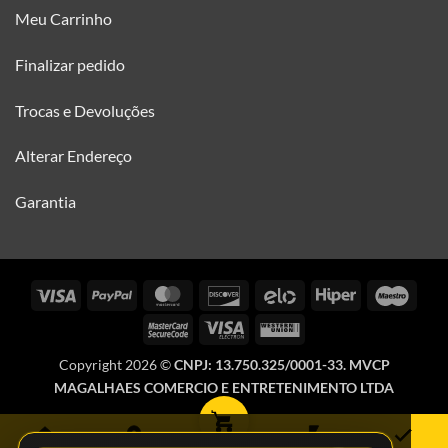
Meu Carrinho
Finalizar pedido
Trocas e Devoluções
Alterar Endereço
Garantia
Visa
PayPal
MasterCard
Discover
Elo
Hiper
Maes
MasterCard
Visa
Western
2
Electron
Union
Copyright 2026 ©
CNPJ: 13.750.325/0001-33. MVCP
MAGALHAES COMERCIO E ENTRETENIMENTO LTDA