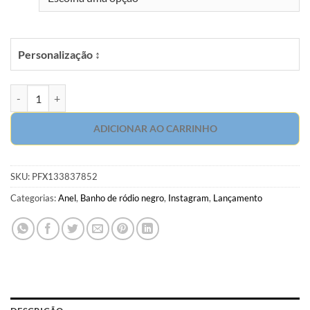
Personalização ↕
Anel luxo com zircônia branca e turmalina oval em banho de ródio ne
ADICIONAR AO CARRINHO
SKU:
PFX133837852
Categorias:
Anel
,
Banho de ródio negro
,
Instagram
,
Lançamento