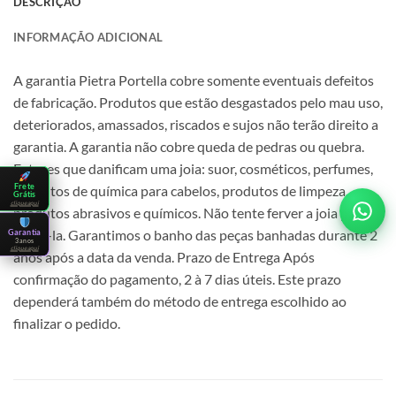
DESCRIÇÃO
INFORMAÇÃO ADICIONAL
A garantia Pietra Portella cobre somente eventuais defeitos
de fabricação. Produtos que estão desgastados pelo mau uso,
deteriorados, amassados, riscados e sujos não terão direito a
garantia. A garantia não cobre queda de pedras ou quebra.
Fatores que danificam uma joia: suor, cosméticos, perfumes,
Frete
produtos de química para cabelos, produtos de limpeza,
Grátis
clique aqui
produtos abrasivos e químicos. Não tente ferver a joia para
limpá-la. Garantimos o banho das peças banhadas durante 2
Garantia
3 anos
clique aqui
anos após a data da venda. Prazo de Entrega Após
confirmação do pagamento, 2 à 7 dias úteis. Este prazo
dependerá também do método de entrega escolhido ao
finalizar o pedido.