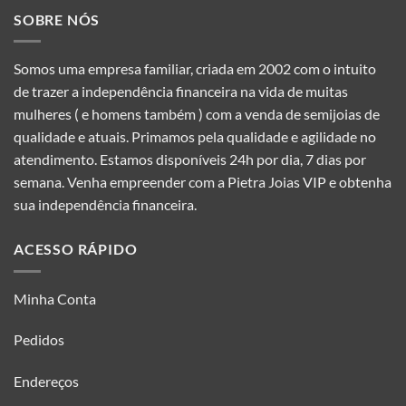
várias
várias
SOBRE NÓS
variantes.
variantes.
As
As
opções
opções
Somos uma empresa familiar, criada em 2002 com o intuito
podem
podem
de trazer a independência financeira na vida de muitas
ser
ser
mulheres ( e homens também ) com a venda de semijoias de
escolhidas
escolhidas
qualidade e atuais. Primamos pela qualidade e agilidade no
na
na
atendimento. Estamos disponíveis 24h por dia, 7 dias por
página
página
semana. Venha empreender com a Pietra Joias VIP e obtenha
do
do
produto
produto
sua independência financeira.
ACESSO RÁPIDO
Minha Conta
Pedidos
Endereços