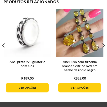
PRODUTOS RELACIONADOS
Anel prata 925 giratório
Anel luxo com zircônia
com elos
branca e citrino oval em
banho de ródio negro
R$
89.00
R$
52.00
VER OPÇÕES
VER OPÇÕES
Este
Este
produto
produto
tem
tem