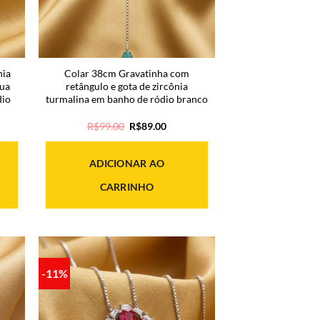
nia
Colar 38cm Gravatinha com
gua
retângulo e gota de zircônia
dio
turmalina em banho de ródio branco
O
O
R$
99.00
R$
89.00
o
preço
preço
original
atual
era:
é:
ADICIONAR AO
.00.
R$99.00.
R$89.00.
CARRINHO
-11%