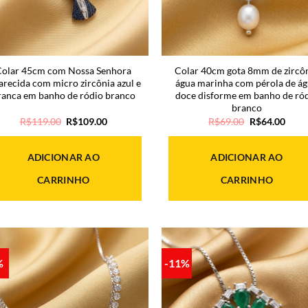
Colar 45cm com Nossa Senhora
Colar 40cm gota 8mm de zircô
recida com micro zircônia azul e
água marinha com pérola de á
ranca em banho de ródio branco
doce disforme em banho de ró
branco
O
O
O
O
R$
119.00
R$
109.00
R$
69.00
R$
64.00
preço
preço
preço
preç
original
atual
original
atual
era:
é:
era:
é:
ADICIONAR AO
ADICIONAR AO
R$119.00.
R$109.00.
R$69.00.
R$64
CARRINHO
CARRINHO
%
-11%