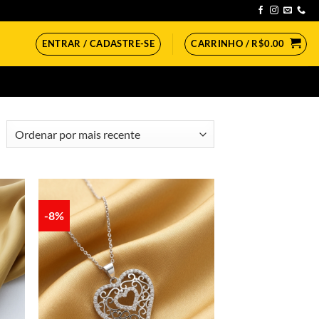
ENTRAR / CADASTRE-SE
CARRINHO /
R$
0.00
lassificado
or
ais
ecente
-8%