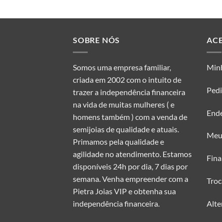
SOBRE NÓS
AC
Somos uma empresa familiar,
Min
criada em 2002 com o intuito de
Ped
trazer a independência financeira
na vida de muitas mulheres ( e
End
homens também ) com a venda de
semijoias de qualidade e atuais.
Meu
Primamos pela qualidade e
agilidade no atendimento. Estamos
Fina
disponíveis 24h por dia, 7 dias por
semana. Venha empreender com a
Troc
Pietra Joias VIP e obtenha sua
Alte
independência financeira.