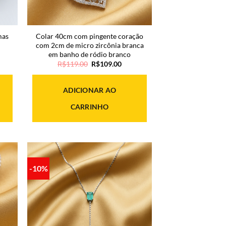
mas
Colar 40cm com pingente coração
com 2cm de micro zircônia branca
em banho de ródio branco
O
O
R$
119.00
R$
109.00
o
preço
preço
original
atual
era:
é:
ADICIONAR AO
.00.
R$119.00.
R$109.00.
CARRINHO
-10%