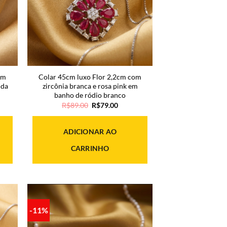
om
Colar 45cm luxo Flor 2,2cm com
lda
zircônia branca e rosa pink em
banho de ródio branco
O
O
R$
89.00
R$
79.00
o
preço
preço
original
atual
era:
é:
ADICIONAR AO
.00.
R$89.00.
R$79.00.
CARRINHO
-11%