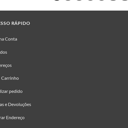
ESSO RÁPIDO
ha Conta
idos
ereços
 Carrinho
lizar pedido
as e Devoluções
rar Endereço