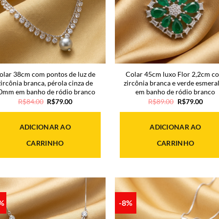
olar 38cm com pontos de luz de
Colar 45cm luxo Flor 2,2cm c
zircônia branca, pérola cinza de
zircônia branca e verde esmera
0mm em banho de ródio branco
em banho de ródio branco
O
O
O
O
R$
84.00
R$
79.00
R$
89.00
R$
79.00
preço
preço
preço
preç
original
atual
original
atual
era:
é:
era:
é:
ADICIONAR AO
ADICIONAR AO
R$84.00.
R$79.00.
R$89.00.
R$79
CARRINHO
CARRINHO
4%
-8%