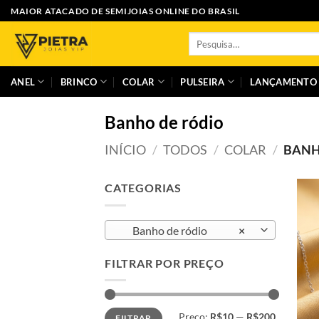
Skip
MAIOR ATACADO DE SEMIJOIAS ONLINE DO BRASIL
to
Pesquisar
content
por:
ANEL
BRINCO
COLAR
PULSEIRA
LANÇAMENTO
Banho de ródio
INÍCIO
/
TODOS
/
COLAR
/
BANH
CATEGORIAS
Banho de ródio
×
FILTRAR POR PREÇO
Preço
Preço
Preço:
R$10
—
R$200
FILTRAR