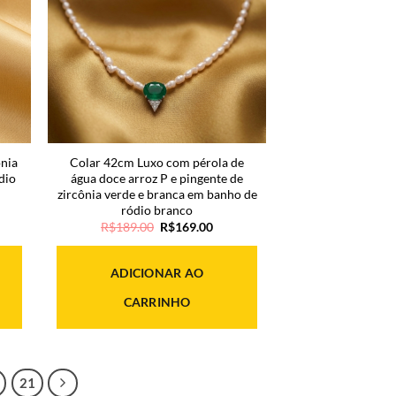
nia
Colar 42cm Luxo com pérola de
dio
água doce arroz P e pingente de
zircônia verde e branca em banho de
ródio branco
O
O
R$
189.00
R$
169.00
ço
preço
preço
l
original
atual
era:
é:
ADICIONAR AO
09.00.
R$189.00.
R$169.00.
CARRINHO
21