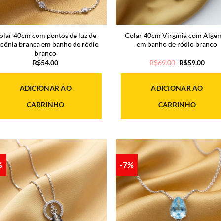
olar 40cm com pontos de luz de
Colar 40cm Virgínia com Alge
rcônia branca em banho de ródio
em banho de ródio branco
branco
O
O
R$
54.00
R$
69.00
R$
59.00
preço
preç
original
atual
era:
é:
ADICIONAR AO
ADICIONAR AO
R$69.00.
R$59
CARRINHO
CARRINHO
%
-7%