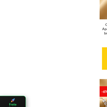
Apa
b
-6
Frete