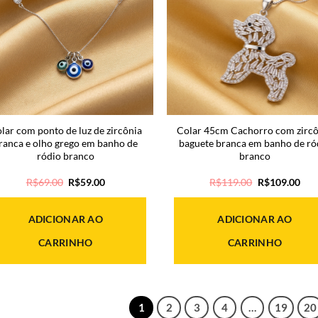
lar com ponto de luz de zircônia
Colar 45cm Cachorro com zircô
ranca e olho grego em banho de
baguete branca em banho de ró
ródio branco
branco
O
O
O
O
R$
69.00
R$
59.00
R$
119.00
R$
109.00
preço
preço
preço
pre
original
atual
original
atua
era:
é:
era:
é:
ADICIONAR AO
ADICIONAR AO
R$69.00.
R$59.00.
R$119.00.
R$1
CARRINHO
CARRINHO
1
2
3
4
…
19
20