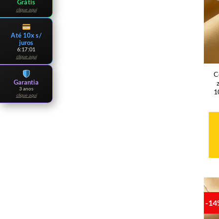
Grátis
clique aqui
Até 10x s/
juros
6:16:59
clique aqui
C
Garantia
3 anos
1
clique aqui
-1