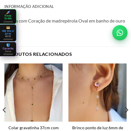
INFORMAÇÃO ADICIONAL
Frete
Grátis
Argola com Coração de madrepérola Oval em banho de ouro
clique aqui
18k
Até 10x s/
juros
42:59
clique aqui
Garantia
3 anos
PRODUTOS RELACIONADOS
clique aqui
Colar gravatinha 37cm com
Brinco ponto de luz 6mm de