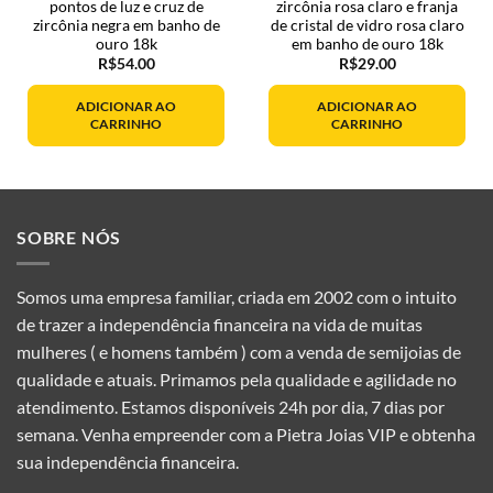
pontos de luz e cruz de
zircônia rosa claro e franja
zircônia negra em banho de
de cristal de vidro rosa claro
ouro 18k
em banho de ouro 18k
R$
54.00
R$
29.00
ADICIONAR AO
ADICIONAR AO
.
CARRINHO
CARRINHO
SOBRE NÓS
Somos uma empresa familiar, criada em 2002 com o intuito
de trazer a independência financeira na vida de muitas
mulheres ( e homens também ) com a venda de semijoias de
qualidade e atuais. Primamos pela qualidade e agilidade no
atendimento. Estamos disponíveis 24h por dia, 7 dias por
semana. Venha empreender com a Pietra Joias VIP e obtenha
sua independência financeira.