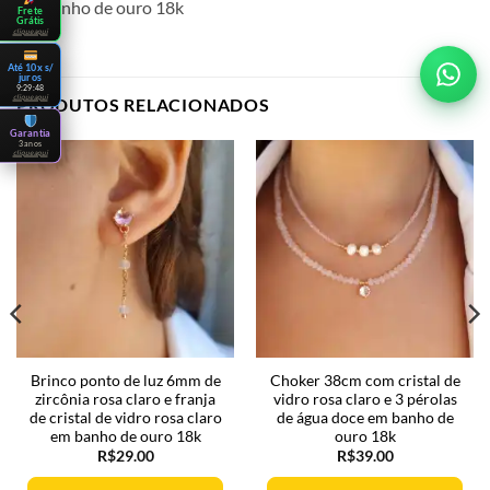
em banho de ouro 18k
Frete
Grátis
clique aqui
Até 10x s/
juros
9:29:48
clique aqui
PRODUTOS RELACIONADOS
Garantia
3 anos
clique aqui
Brinco ponto de luz 6mm de
Choker 38cm com cristal de
zircônia rosa claro e franja
vidro rosa claro e 3 pérolas
de cristal de vidro rosa claro
de água doce em banho de
em banho de ouro 18k
ouro 18k
R$
29.00
R$
39.00