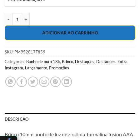
Brinco 10mm ponto de luz de zircônia Turmalina fusion AAA em banh
ADICIONAR AO CARRINHO
SKU:
PM952017F859
Categorias:
Banho de ouro 18k
,
Brinco
,
Destaques
,
Destaques
,
Extra
,
Instagram
,
Lançamento
,
Promoções
DESCRIÇÃO
Brinco 10mm ponto de luz de zircônia Turmalina fusion AAA