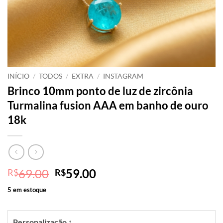
INÍCIO
/
TODOS
/
EXTRA
/
INSTAGRAM
Brinco 10mm ponto de luz de zircônia
Turmalina fusion AAA em banho de ouro
18k
O
O
69.00
59.00
R$
R$
preço
preço
5 em estoque
original
atual
era:
é:
R$69.00.
R$59.00.
Personalização ↕