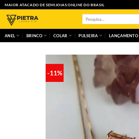
Skip
MAIOR ATACADO DE SEMIJOIAS ONLINE DO BRASIL
to
Pesquisar
content
por:
ANEL
BRINCO
COLAR
PULSEIRA
LANÇAMENTO
-11%