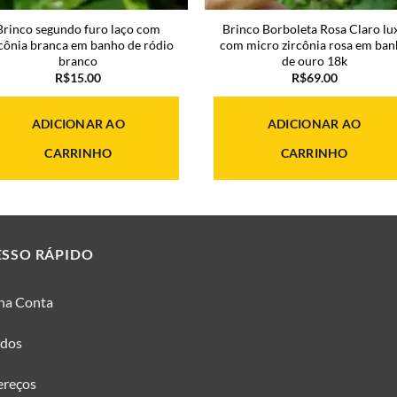
Brinco segundo furo laço com
Brinco Borboleta Rosa Claro lu
rcônia branca em banho de ródio
com micro zircônia rosa em ba
branco
de ouro 18k
R$
15.00
R$
69.00
ADICIONAR AO
ADICIONAR AO
CARRINHO
CARRINHO
ESSO RÁPIDO
ha Conta
idos
ereços