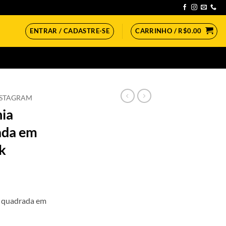
ENTRAR / CADASTRE-SE
CARRINHO /
R$
0.00
NSTAGRAM
nia
ada em
k
eço
a quadrada em
ual