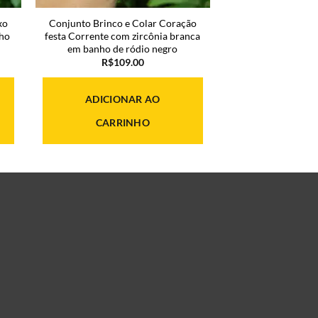
xo
Conjunto Brinco e Colar Coração
nho
festa Corrente com zircônia branca
em banho de ródio negro
R$
109.00
ADICIONAR AO
CARRINHO