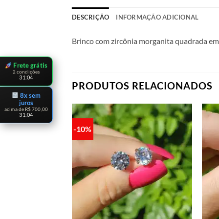
DESCRIÇÃO
INFORMAÇÃO ADICIONAL
Brinco com zircônia morganita quadrada em
Frete grátis
2 condições
31:03
PRODUTOS RELACIONADOS
8x sem
juros
acima de R$ 700,00
31:03
-10%