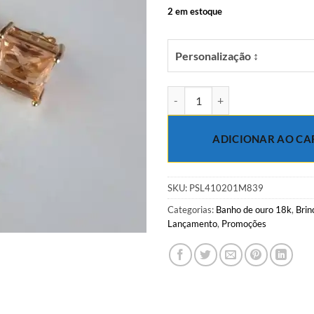
R$44.00.
R$
2 em estoque
Personalização ↕
Brinco com zircônia morganita q
ADICIONAR AO CA
SKU:
PSL410201M839
Categorias:
Banho de ouro 18k
,
Brin
Lançamento
,
Promoções