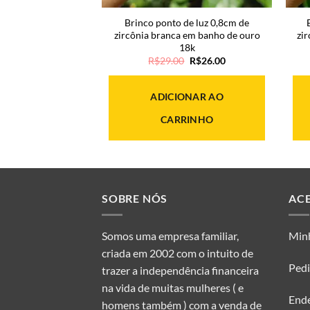
zircônia branca
Brinco ponto de luz 0,8cm de
o de ródio negro
zircônia branca em banho de ouro
zi
18k
O
O
44.00
R$
29.00
R$
26.00
preço
preço
original
atual
era:
é:
OPÇÕES
ADICIONAR AO
R$29.00.
R$26.00.
CARRINHO
Este
produto
tem
várias
SOBRE NÓS
AC
variantes.
As
Somos uma empresa familiar,
Min
opções
criada em 2002 com o intuito de
podem
Ped
trazer a independência financeira
ser
na vida de muitas mulheres ( e
escolhidas
End
homens também ) com a venda de
na