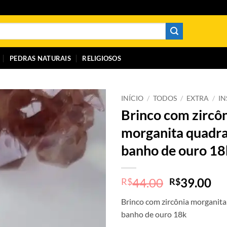
PEDRAS NATURAIS
RELIGIOSOS
INÍCIO
/
TODOS
/
EXTRA
/
I
Brinco com zircô
morganita quadr
banho de ouro 18
O
O
44.00
39.00
R$
R$
preço
pr
Brinco com zircônia morganit
original
at
banho de ouro 18k
era:
é: