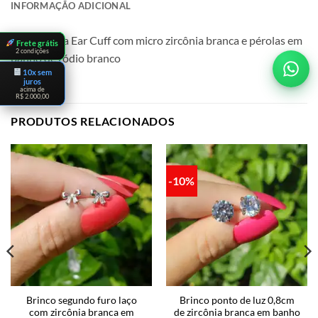
INFORMAÇÃO ADICIONAL
Brinco festa Ear Cuff com micro zircônia branca e pérolas em
Frete grátis
2 condições
banho de ródio branco
10x sem
juros
acima de
R$ 2.000,00
PRODUTOS RELACIONADOS
-10%
Brinco segundo furo laço
Brinco ponto de luz 0,8cm
com zircônia branca em
de zircônia branca em banho