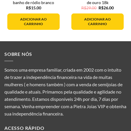
banho de ródio branco
de ouro 18k
O
O
R$
15.00
R$
29.00
R$
26.00
preço
preço
original
atual
era:
é:
ADICIONAR AO
ADICIONAR AO
R$29.00.
R$26.00.
CARRINHO
CARRINHO
SOBRE NÓS
Somos uma empresa familiar, criada em 2002 com o intuito
de trazer a independência financeira na vida de muitas
mulheres ( e homens também ) com a venda de semijoias de
qualidade e atuais. Primamos pela qualidade e agilidade no
atendimento. Estamos disponíveis 24h por dia, 7 dias por
semana. Venha empreender com a Pietra Joias VIP e obtenha
sua independência financeira.
ACESSO RÁPIDO