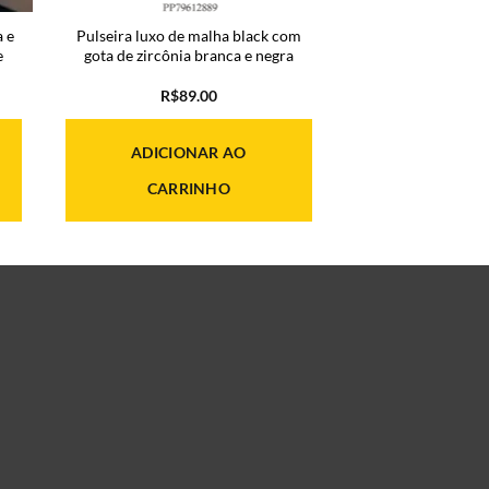
 e
Pulseira luxo de malha black com
e
gota de zircônia branca e negra
R$
89.00
ADICIONAR AO
CARRINHO