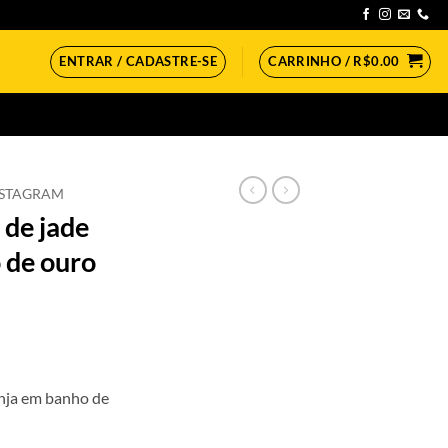
ENTRAR / CADASTRE-SE
CARRINHO /
R$
0.00
NSTAGRAM
 de jade
 de ouro
eço
anja em banho de
ual