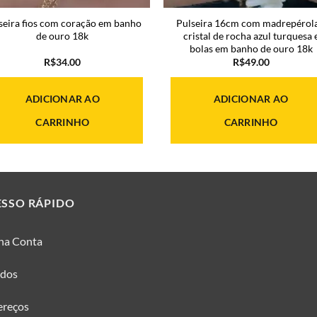
seira fios com coração em banho
Pulseira 16cm com madrepérola
de ouro 18k
cristal de rocha azul turquesa 
bolas em banho de ouro 18k
R$
34.00
R$
49.00
ADICIONAR AO
ADICIONAR AO
CARRINHO
CARRINHO
ESSO RÁPIDO
ha Conta
idos
ereços