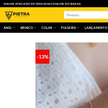
Skip
MAIOR ATACADO DE SEMIJOIAS ONLINE DO BRASIL
to
Pesquisar
content
por:
ANEL
BRINCO
COLAR
PULSEIRA
LANÇAMENTO
-13%