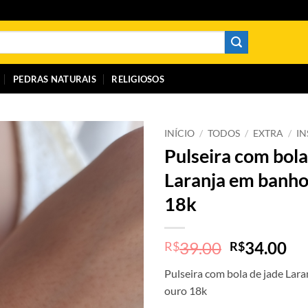
PEDRAS NATURAIS
RELIGIOSOS
INÍCIO
/
TODOS
/
EXTRA
/
I
Pulseira com bola
Laranja em banho
18k
O
O
39.00
34.00
R$
R$
preço
pr
Pulseira com bola de jade Lar
original
at
ouro 18k
era:
é: