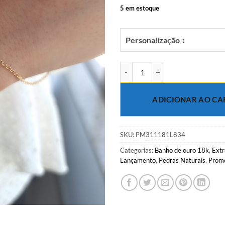
R$39.00.
R$
5 em estoque
Personalização ↕
Pulseira com bola de jade Laranj
ADICIONAR AO CA
SKU:
PM311181L834
Categorias:
Banho de ouro 18k
,
Extr
Lançamento
,
Pedras Naturais
,
Prom