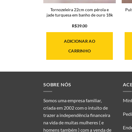
m pingente de olho
Tornozeleira 22cm com pérola e
Pul
 banho de ouro 18k
jade turquesa em banho de ouro 18k
22.00
R$
39.00
ONAR AO
ADICIONAR AO
RINHO
CARRINHO
SOBRE NÓS
AC
Somos uma empresa familiar,
Min
criada em 2002 com o intuito de
Ped
trazer a independência financeira
na vida de muitas mulheres ( e
End
homens também ) com a venda de