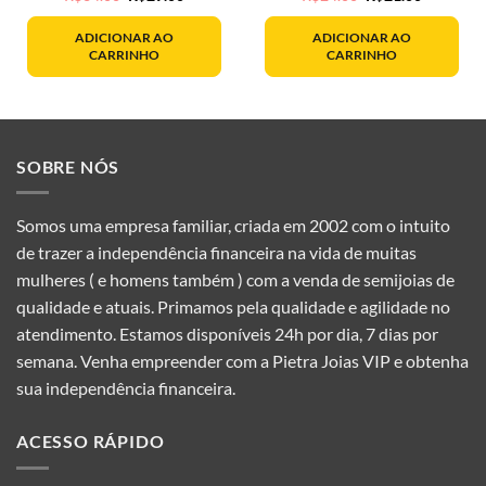
preço
preço
preço
preço
original
atual
original
atual
era:
é:
era:
é:
ADICIONAR AO
ADICIONAR AO
R$34.00.
R$29.00.
R$24.00.
R$21.00.
CARRINHO
CARRINHO
SOBRE NÓS
Somos uma empresa familiar, criada em 2002 com o intuito
de trazer a independência financeira na vida de muitas
mulheres ( e homens também ) com a venda de semijoias de
qualidade e atuais. Primamos pela qualidade e agilidade no
atendimento. Estamos disponíveis 24h por dia, 7 dias por
semana. Venha empreender com a Pietra Joias VIP e obtenha
sua independência financeira.
ACESSO RÁPIDO