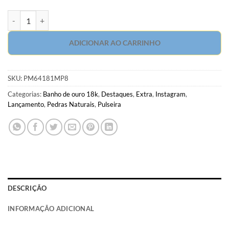
Pulseira com Cristal Negro, Letra de Madrepérola e bolas em banho d
ADICIONAR AO CARRINHO
SKU:
PM64181MP8
Categorias:
Banho de ouro 18k
,
Destaques
,
Extra
,
Instagram
,
Lançamento
,
Pedras Naturais
,
Pulseira
DESCRIÇÃO
INFORMAÇÃO ADICIONAL