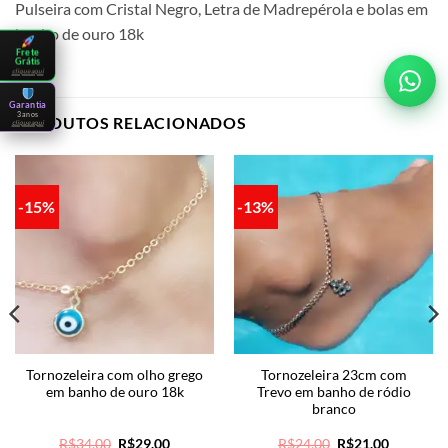
Pulseira com Cristal Negro, Letra de Madrepérola e bolas em
banho de ouro 18k
Frete
Grátis
clique aqui
Garantia
3 anos
PRODUTOS RELACIONADOS
clique aqui
-15%
-13%
Tornozeleira com olho grego
Tornozeleira 23cm com
em banho de ouro 18k
Trevo em banho de ródio
branco
O
O
O
O
R$
34.00
R$
29.00
R$
24.00
R$
21.00