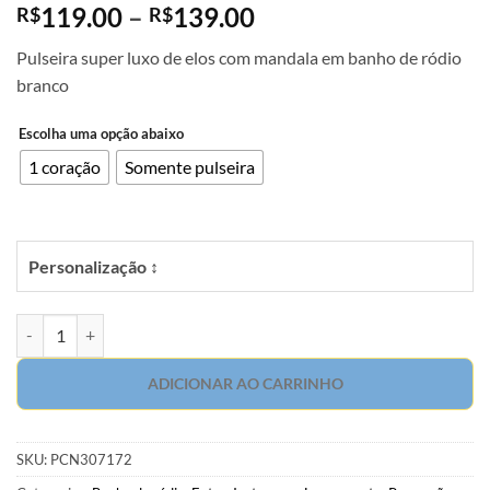
Faixa
119.00
–
139.00
R$
R$
de
Pulseira super luxo de elos com mandala em banho de ródio
preço:
branco
R$119.00
através
Escolha uma opção abaixo
R$139.00
1 coração
Somente pulseira
Personalização ↕
Pulseira super luxo de elos com mandala em banho de ródio branco q
ADICIONAR AO CARRINHO
SKU:
PCN307172