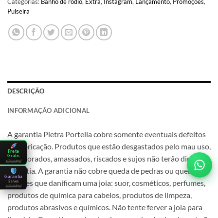
Categorias:
Banho de ródio
,
Extra
,
Instagram
,
Lançamento
,
Promoções
,
Pulseira
DESCRIÇÃO
INFORMAÇÃO ADICIONAL
A garantia Pietra Portella cobre somente eventuais defeitos
de fabricação. Produtos que estão desgastados pelo mau uso,
Frete
Grátis
deteriorados, amassados, riscados e sujos não terão direito a
clique aqui
garantia. A garantia não cobre queda de pedras ou quebra.
Garantia
Fatores que danificam uma joia: suor, cosméticos, perfumes,
3 anos
clique aqui
produtos de química para cabelos, produtos de limpeza,
produtos abrasivos e químicos. Não tente ferver a joia para