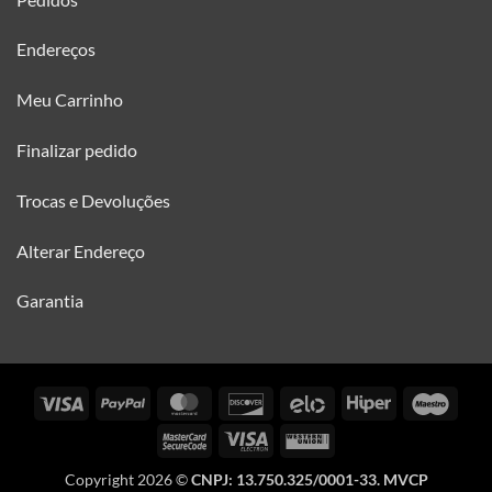
Endereços
Meu Carrinho
Finalizar pedido
Trocas e Devoluções
Alterar Endereço
Garantia
Visa
PayPal
MasterCard
Discover
Elo
Hiper
Maes
MasterCard
Visa
Western
2
Electron
Union
Copyright 2026 ©
CNPJ: 13.750.325/0001-33. MVCP