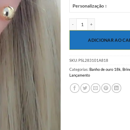
Personalização ↕
Argola lisa com coração P em ba
ADICIONAR AO CA
SKU:
PSL283101A818
Categorias:
Banho de ouro 18k
,
Brin
Lançamento