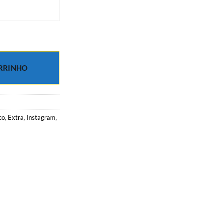
nho de ouro 18k quantidade
RRINHO
co
,
Extra
,
Instagram
,