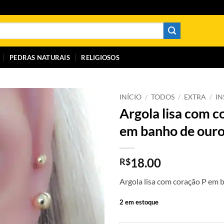
PEDRAS NATURAIS
RELIGIOSOS
INÍCIO
/
TODOS
/
EXTRA
/
I
Argola lisa com c
em banho de our
18.00
R$
Argola lisa com coração P em 
2 em estoque