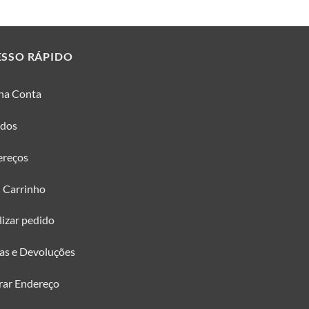
ESSO RÁPIDO
ha Conta
idos
ereços
 Carrinho
lizar pedido
as e Devoluções
rar Endereço