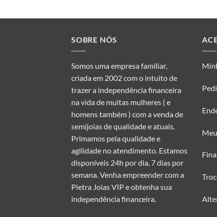
Este
produto
tem
várias
SOBRE NÓS
AC
variantes.
As
Somos uma empresa familiar,
Min
opções
criada em 2002 com o intuito de
podem
Ped
trazer a independência financeira
ser
na vida de muitas mulheres ( e
escolhidas
End
homens também ) com a venda de
na
semijoias de qualidade e atuais.
página
Meu
do
Primamos pela qualidade e
produto
agilidade no atendimento. Estamos
Fina
disponíveis 24h por dia, 7 dias por
semana. Venha empreender com a
Troc
Pietra Joias VIP e obtenha sua
Alte
independência financeira.