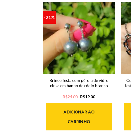
-21%
zircônia branca
Brinco festa com pérola de vidro
Co
o de ródio negro
cinza em banho de ródio branco
fes
O
O
44.00
R$
24.00
R$
19.00
preço
preço
original
atual
era:
é:
OPÇÕES
ADICIONAR AO
R$24.00.
R$19.00.
CARRINHO