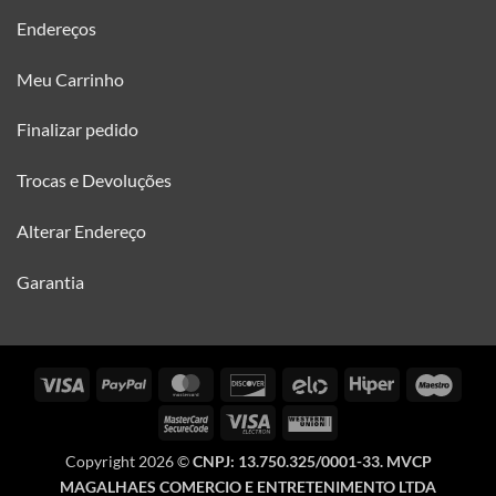
Endereços
Meu Carrinho
Finalizar pedido
Trocas e Devoluções
Alterar Endereço
Garantia
Visa
PayPal
MasterCard
Discover
Elo
Hiper
Maes
MasterCard
Visa
Western
2
Electron
Union
Copyright 2026 ©
CNPJ: 13.750.325/0001-33. MVCP
MAGALHAES COMERCIO E ENTRETENIMENTO LTDA