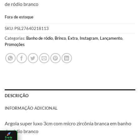
de ródio branco
era:
é:
R$119.00.
R$113.00.
Fora de estoque
SKU:
PSL27640218113
Categorias:
Banho de ródio
,
Brinco
,
Extra
,
Instagram
,
Lançamento
,
Promoções
DESCRIÇÃO
INFORMAÇÃO ADICIONAL
Argola super luxo 3cm com micro zircônia branca em banho
de ródio branco
Frete