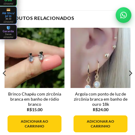
Grátis
clique aqui
Até 10x s/
juros
PRODUTOS RELACIONADOS
36:32
clique aqui
Garantia
3 anos
clique aqui
Brinco Chapéu com zircônia
Argola com ponto de luz de
branca em banho de ródio
zircônia branca em banho de
branco
ouro 18k
R$
15.00
R$
24.00
ADICIONAR AO
ADICIONAR AO
.
CARRINHO
CARRINHO