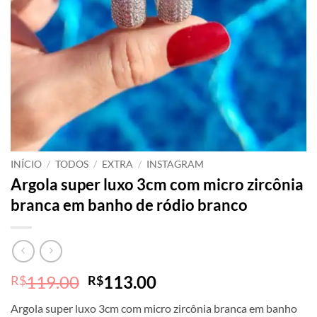
INÍCIO
/
TODOS
/
EXTRA
/
INSTAGRAM
Argola super luxo 3cm com micro zircônia
branca em banho de ródio branco
O
O
119.00
113.00
R$
R$
preço
preço
Argola super luxo 3cm com micro zircônia branca em banho
original
atual