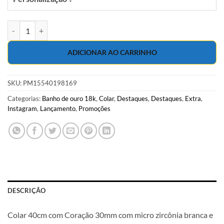
Colar 40cm com Coração 30mm com micro zircônia branca e colorida
ADICIONAR AO CARRINHO
SKU:
PM15540198169
Categorias:
Banho de ouro 18k
,
Colar
,
Destaques
,
Destaques
,
Extra
,
Instagram
,
Lançamento
,
Promoções
DESCRIÇÃO
Colar 40cm com Coração 30mm com micro zircônia branca e