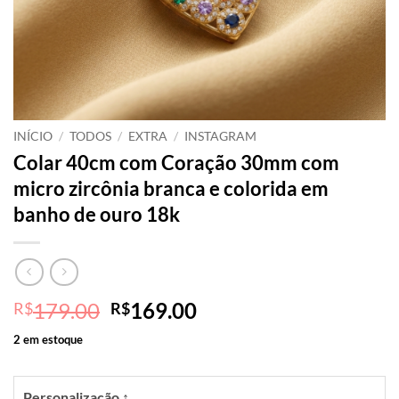
INÍCIO
/
TODOS
/
EXTRA
/
INSTAGRAM
Colar 40cm com Coração 30mm com
micro zircônia branca e colorida em
banho de ouro 18k
O
O
179.00
169.00
R$
R$
preço
preço
2 em estoque
original
atual
era:
é:
R$179.00.
R$169.00.
Personalização ↕