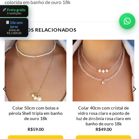
colorida em banho de ouro 18k
Frete grátis
2 condições
10x sem
juros
PRODUTOS RELACIONADOS
acima de
R$ 2.000,00
Colar 50cm com bolas e
Colar 40cm com cristal de
pérola Shell tripla em banho
vidro rosa claro e ponto de
de ouro 18k
luz de zircônia rosa claro em
banho de ouro 18k
R$
59.00
R$
49.00