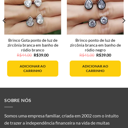
Brinco Gota ponto de luz de
Brinco ponto de luz de
zircônia branca em banho de
zircônia branca em banho de
ródio branco
ródio negro
O
O
O
O
R$
44.00
R$
39.00
R$
41.00
R$
39.00
preço
preço
preço
preço
original
atual
original
atual
era:
é:
era:
é:
ADICIONAR AO
ADICIONAR AO
R$44.00.
R$39.00.
R$41.00.
R$39.00.
CARRINHO
CARRINHO
SOBRE NÓS
Somos uma empresa familiar, criada em 2002 com o intuito
de trazer a independência financeira na vida de muitas