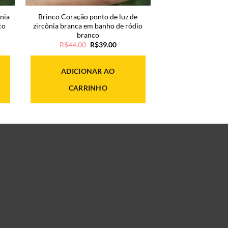
ônia
Brinco Coração ponto de luz de
co
zircônia branca em banho de ródio
branco
O
O
R$
44.00
R$
39.00
preço
preço
original
atual
era:
é:
ADICIONAR AO
00.
R$44.00.
R$39.00.
CARRINHO