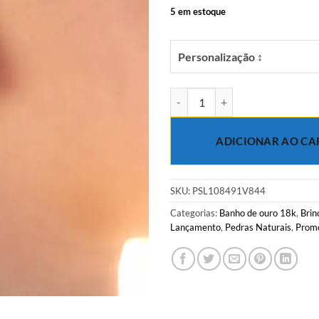
R$49.00.
R$
5 em estoque
Personalização ↕
Brinco liso com gota de ágata ve
ADICIONAR AO CA
SKU:
PSL108491V844
Categorias:
Banho de ouro 18k
,
Brin
Lançamento
,
Pedras Naturais
,
Prom