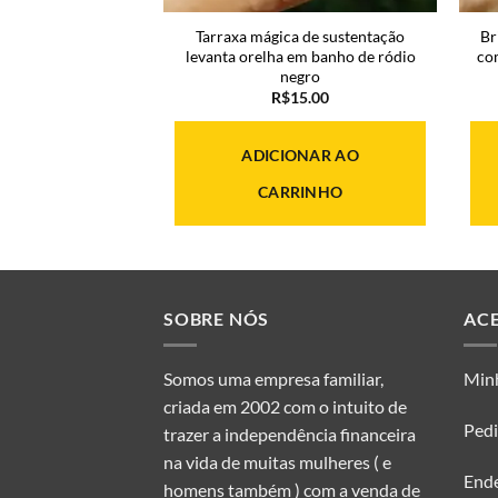
a de sustentação
Tarraxa mágica de sustentação
Br
em banho de ródio
levanta orelha em banho de ródio
co
anco
negro
15.00
R$
15.00
ONAR AO
ADICIONAR AO
RINHO
CARRINHO
SOBRE NÓS
AC
Somos uma empresa familiar,
Min
criada em 2002 com o intuito de
Ped
trazer a independência financeira
na vida de muitas mulheres ( e
End
homens também ) com a venda de