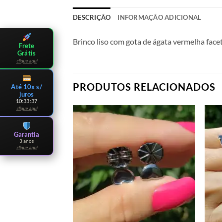
DESCRIÇÃO
INFORMAÇÃO ADICIONAL
Brinco liso com gota de ágata vermelha fac
Frete
Grátis
clique aqui
PRODUTOS RELACIONADOS
Até 10x s/
juros
10:33:35
clique aqui
Garantia
3 anos
clique aqui