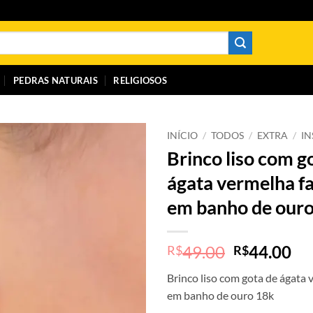
PEDRAS NATURAIS
RELIGIOSOS
INÍCIO
/
TODOS
/
EXTRA
/
I
Brinco liso com g
ágata vermelha f
em banho de our
O
O
49.00
44.00
R$
R$
preço
pr
Brinco liso com gota de ágata
original
at
em banho de ouro 18k
era:
é: