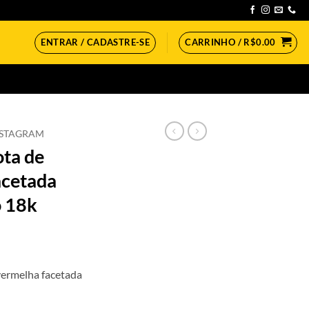
ENTRAR / CADASTRE-SE
CARRINHO /
R$
0.00
NSTAGRAM
ota de
acetada
o 18k
eço
 vermelha facetada
ual