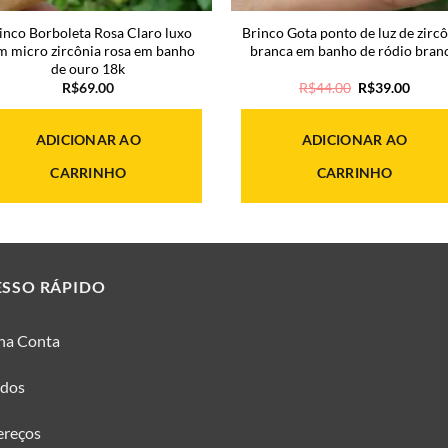
inco Borboleta Rosa Claro luxo
Brinco Gota ponto de luz de zirc
m micro zircônia rosa em banho
branca em banho de ródio bran
de ouro 18k
O
O
R$
69.00
R$
44.00
R$
39.00
preço
preço
original
atual
era:
é:
ADICIONAR AO
ADICIONAR AO
R$44.00.
R$39.
CARRINHO
CARRINHO
ESSO RÁPIDO
ha Conta
idos
ereços