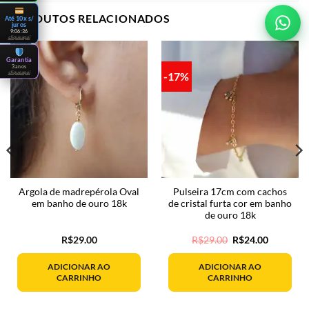
PRODUTOS RELACIONADOS
Até 10x s/
juros
9:06:35
clique aqui
Garantia
3 anos
clique aqui
-17%
Argola de madrepérola Oval
Pulseira 17cm com cachos
em banho de ouro 18k
de cristal furta cor em banho
de ouro 18k
O
O
R$
29.00
R$
29.00
R$
24.00
preço
preço
original
atual
era:
é:
ADICIONAR AO
ADICIONAR AO
R$29.00.
R$24.00.
CARRINHO
CARRINHO