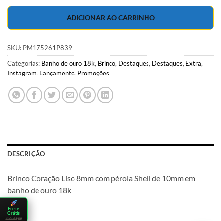
ADICIONAR AO CARRINHO
SKU:
PM175261P839
Categorias:
Banho de ouro 18k
,
Brinco
,
Destaques
,
Destaques
,
Extra
,
Instagram
,
Lançamento
,
Promoções
DESCRIÇÃO
Brinco Coração Liso 8mm com pérola Shell de 10mm em
banho de ouro 18k
Frete
Grátis
clique aqui