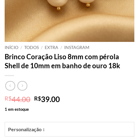
INÍCIO
/
TODOS
/
EXTRA
/
INSTAGRAM
Brinco Coração Liso 8mm com pérola
Shell de 10mm em banho de ouro 18k
O
O
44.00
39.00
R$
R$
preço
preço
1 em estoque
original
atual
era:
é:
R$44.00.
R$39.00.
Personalização ↕