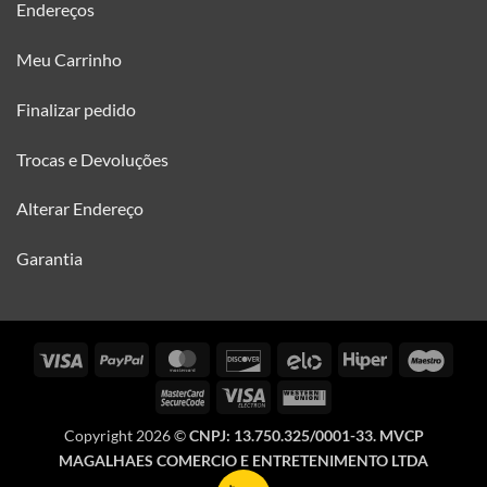
Endereços
Meu Carrinho
Finalizar pedido
Trocas e Devoluções
Alterar Endereço
Garantia
Visa
PayPal
MasterCard
Discover
Elo
Hiper
Maes
MasterCard
Visa
Western
2
Electron
Union
Copyright 2026 ©
CNPJ: 13.750.325/0001-33. MVCP
MAGALHAES COMERCIO E ENTRETENIMENTO LTDA