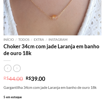
INÍCIO
/
TODOS
/
EXTRA
/
INSTAGRAM
Choker 34cm com jade Laranja em banho
de ouro 18k
O
O
44.00
39.00
R$
R$
preço
preço
Gargantilha 34cm com jade Laranja em banho de ouro 18k
original
atual
era:
é:
5 em estoque
R$44.00.
R$39.00.