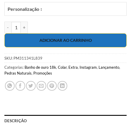
Personalização ↕
Choker 34cm com jade Laranja em banho de ouro 18k quantidade
ADICIONAR AO CARRINHO
SKU:
PM311341L839
Categorias:
Banho de ouro 18k
,
Colar
,
Extra
,
Instagram
,
Lançamento
,
Pedras Naturais
,
Promoções
DESCRIÇÃO