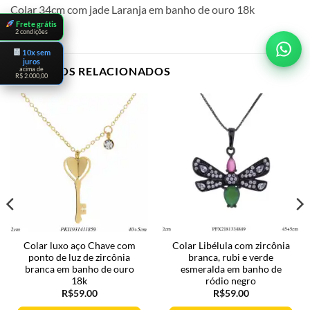
Colar 34cm com jade Laranja em banho de ouro 18k
Frete grátis
2 condições
10x sem
juros
PRODUTOS RELACIONADOS
acima de
R$ 2.000,00
Colar luxo aço Chave com
Colar Libélula com zircônia
ponto de luz de zircônia
branca, rubi e verde
branca em banho de ouro
esmeralda em banho de
18k
ródio negro
R$
59.00
R$
59.00