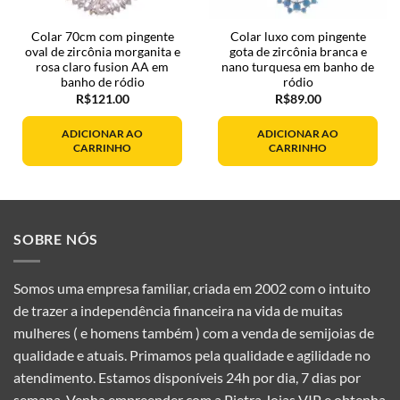
Colar 70cm com pingente
Colar luxo com pingente
oval de zircônia morganita e
gota de zircônia branca e
rosa claro fusion AA em
nano turquesa em banho de
banho de ródio
ródio
R$
121.00
R$
89.00
ADICIONAR AO
ADICIONAR AO
CARRINHO
CARRINHO
SOBRE NÓS
Somos uma empresa familiar, criada em 2002 com o intuito
de trazer a independência financeira na vida de muitas
mulheres ( e homens também ) com a venda de semijoias de
qualidade e atuais. Primamos pela qualidade e agilidade no
atendimento. Estamos disponíveis 24h por dia, 7 dias por
semana. Venha empreender com a Pietra Joias VIP e obtenha