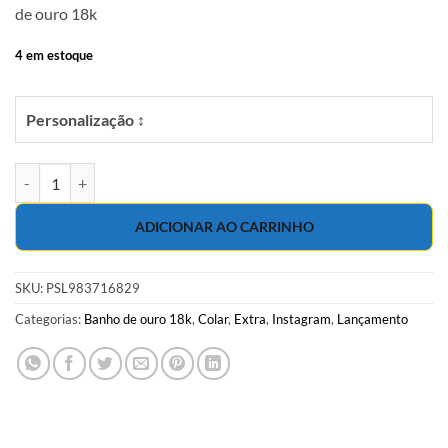
de ouro 18k
era:
é:
R$32.00.
R$29.00.
4 em estoque
Personalização ↕
Choker 37cm com cristal água marinha e bola em banho de ouro 18k 
ADICIONAR AO CARRINHO
SKU:
PSL983716829
Categorias:
Banho de ouro 18k
,
Colar
,
Extra
,
Instagram
,
Lançamento