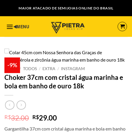
Skip
MAIOR ATACADO DE SEMIJOIAS ONLINE DO BRASIL
to
content
-9%
INÍCIO
/
TODOS
/
EXTRA
/
INSTAGRAM
Choker 37cm com cristal água marinha e
bola em banho de ouro 18k
O
O
32.00
29.00
R$
R$
preço
preço
Gargantilha 37cm com cristal água marinha e bola em banho
original
atual