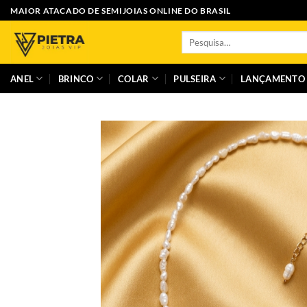
Skip
MAIOR ATACADO DE SEMIJOIAS ONLINE DO BRASIL
to
Pesquisar
content
por:
ANEL
BRINCO
COLAR
PULSEIRA
LANÇAMENTO