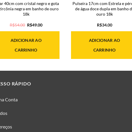
ar 40cm com cristal negro e gota
Pulseira 17cm com Estrela e pér
zircônia negra em banho de ouro
de água doce dupla em banho d
18k
ouro 18k
O
O
R$
54.00
R$
49.00
R$
34.00
preço
preço
original
atual
era:
é:
ADICIONAR AO
ADICIONAR AO
R$54.00.
R$49.00.
CARRINHO
CARRINHO
ESSO RÁPIDO
ha Conta
idos
ereços