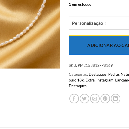
1 em estoque
Personalização ↕
ADICIONAR AO CA
SKU:
PM215381SFP8169
Categorias:
Destaques
,
Pedras Natu
ouro 18k
,
Extra
,
Instagram
,
Lançam
Destaques