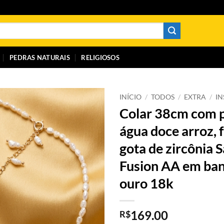
PEDRAS NATURAIS
RELIGIOSOS
INÍCIO
/
TODOS
/
EXTRA
/
I
Colar 38cm com p
água doce arroz, f
gota de zircônia 
Fusion AA em ba
ouro 18k
169.00
R$