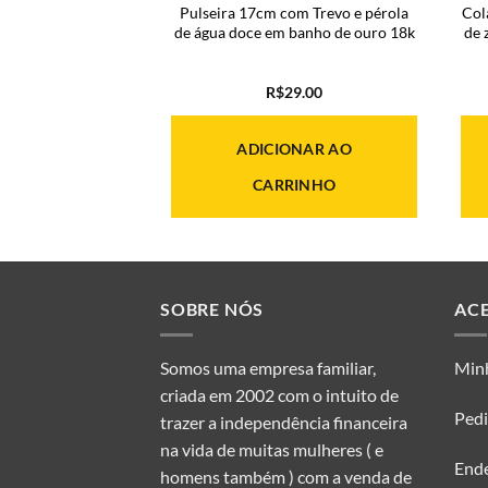
 cristal de vidro
Pulseira 17cm com Trevo e pérola
Col
o de luz de zircônia
de água doce em banho de ouro 18k
de 
banho de ouro 18k
49.00
R$
29.00
ONAR AO
ADICIONAR AO
RINHO
CARRINHO
SOBRE NÓS
AC
Somos uma empresa familiar,
Min
criada em 2002 com o intuito de
Ped
trazer a independência financeira
na vida de muitas mulheres ( e
End
homens também ) com a venda de