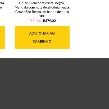
ola
Colar 47cm com cristal negro,
e
Mandala com gota de zircônia negra,
Cruz e São Bento em banho de ouro
18k
O
O
R$
84.00
R$
79.00
preço
preço
original
atual
era:
é:
ADICIONAR AO
R$84.00.
R$79.00.
CARRINHO