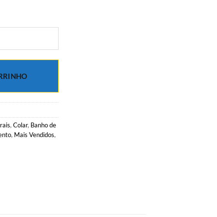
RRINHO
rais
,
Colar
,
Banho de
ento
,
Mais Vendidos
,