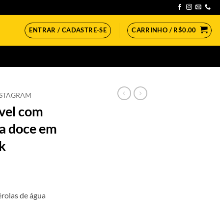
ENTRAR / CADASTRE-SE
CARRINHO /
R$
0.00
NSTAGRAM
ível com
ua doce em
k
érolas de água