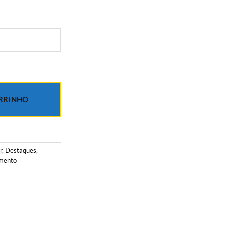
las de água doce em banho de ouro 18k quantidade
RRINHO
r
,
Destaques
,
mento