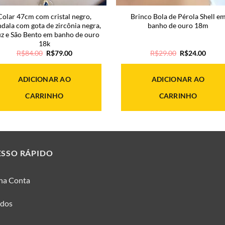
Colar 47cm com cristal negro,
Brinco Bola de Pérola Shell e
dala com gota de zircônia negra,
banho de ouro 18m
z e São Bento em banho de ouro
18k
O
O
O
O
R$
84.00
R$
79.00
R$
29.00
R$
24.00
preço
preço
preço
preço
original
atual
original
atual
era:
é:
era:
é:
ADICIONAR AO
ADICIONAR AO
R$84.00.
R$79.00.
R$29.00.
R$24.
CARRINHO
CARRINHO
ESSO RÁPIDO
ha Conta
idos