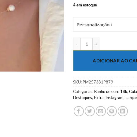
4 em estoque
Personalização ↕
Colar 38cm Invisível com 11 péro
ADICIONAR AO CA
SKU:
PM257381P879
Categorias:
Banho de ouro 18k
,
Cola
Destaques
,
Extra
,
Instagram
,
Lança