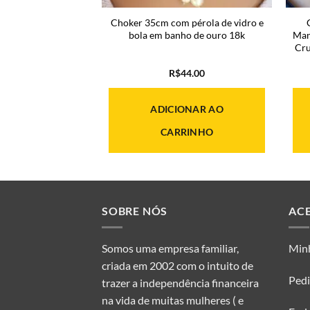
 de madrepérola em
Choker 35cm com pérola de vidro e
e ouro 18k
bola em banho de ouro 18k
Man
Cru
29.00
R$
44.00
ONAR AO
ADICIONAR AO
RINHO
CARRINHO
SOBRE NÓS
AC
Somos uma empresa familiar,
Min
criada em 2002 com o intuito de
Ped
trazer a independência financeira
na vida de muitas mulheres ( e