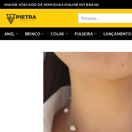
Skip
MAIOR ATACADO DE SEMIJOIAS ONLINE DO BRASIL
to
Pesquisar
content
por:
ANEL
BRINCO
COLAR
PULSEIRA
LANÇAMENTO