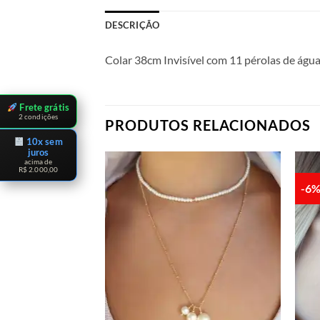
DESCRIÇÃO
Colar 38cm Invisível com 11 pérolas de águ
Frete grátis
2 condições
PRODUTOS RELACIONADOS
10x sem
juros
acima de
R$ 2.000,00
-6