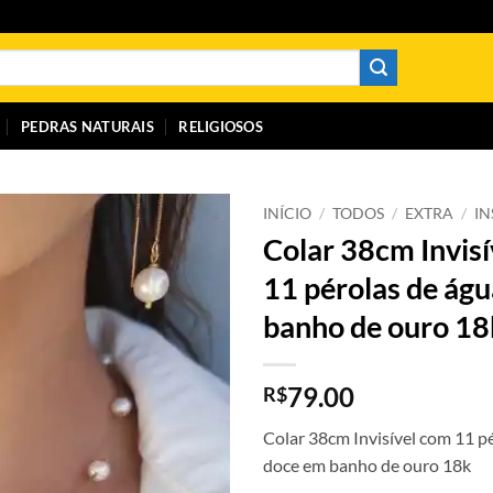
PEDRAS NATURAIS
RELIGIOSOS
INÍCIO
/
TODOS
/
EXTRA
/
I
Colar 38cm Invis
11 pérolas de ág
banho de ouro 18
79.00
R$
Colar 38cm Invisível com 11 p
doce em banho de ouro 18k