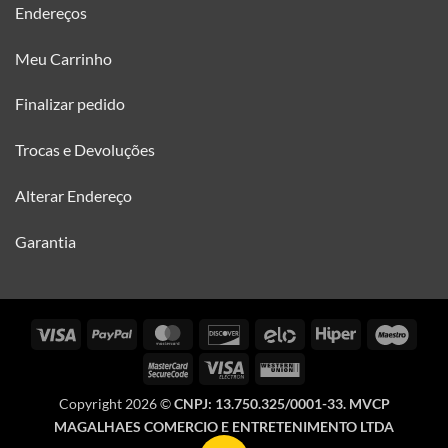
Endereços
Meu Carrinho
Finalizar pedido
Trocas e Devoluções
Alterar Endereço
Garantia
Visa
PayPal
MasterCard
Discover
Elo
Hiper
Maes
MasterCard
Visa
Western
2
Electron
Union
Copyright 2026 ©
CNPJ: 13.750.325/0001-33. MVCP
MAGALHAES COMERCIO E ENTRETENIMENTO LTDA