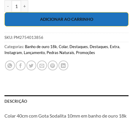
Colar 40cm com Gota Sodalita 10mm em banho de ouro 18k quantida
ADICIONAR AO CARRINHO
SKU:
PM2754013856
Categorias:
Banho de ouro 18k
,
Colar
,
Destaques
,
Destaques
,
Extra
,
Instagram
,
Lançamento
,
Pedras Naturais
,
Promoções
DESCRIÇÃO
Colar 40cm com Gota Sodalita 10mm em banho de ouro 18k