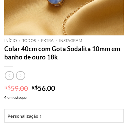
INÍCIO
/
TODOS
/
EXTRA
/
INSTAGRAM
Colar 40cm com Gota Sodalita 10mm em
banho de ouro 18k
O
O
59.00
56.00
R$
R$
preço
preço
4 em estoque
original
atual
era:
é:
R$59.00.
R$56.00.
Personalização ↕