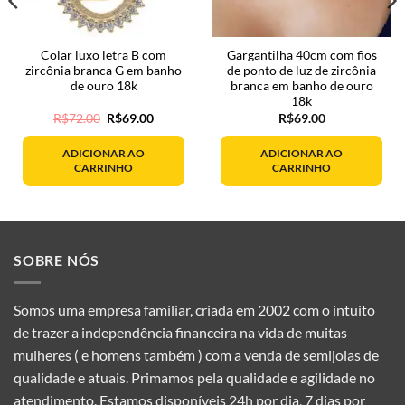
Colar luxo letra B com
Gargantilha 40cm com fios
zircônia branca G em banho
de ponto de luz de zircônia
de ouro 18k
branca em banho de ouro
18k
O
O
R$
72.00
R$
69.00
R$
69.00
preço
preço
original
atual
era:
é:
ADICIONAR AO
ADICIONAR AO
R$72.00.
R$69.00.
CARRINHO
CARRINHO
SOBRE NÓS
Somos uma empresa familiar, criada em 2002 com o intuito
de trazer a independência financeira na vida de muitas
mulheres ( e homens também ) com a venda de semijoias de
qualidade e atuais. Primamos pela qualidade e agilidade no
atendimento. Estamos disponíveis 24h por dia, 7 dias por