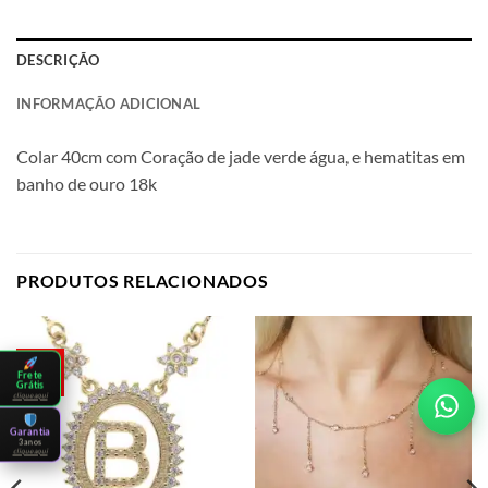
DESCRIÇÃO
INFORMAÇÃO ADICIONAL
Colar 40cm com Coração de jade verde água, e hematitas em
banho de ouro 18k
PRODUTOS RELACIONADOS
-4%
Frete
Grátis
clique aqui
Garantia
3 anos
clique aqui