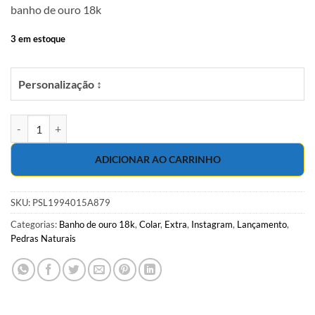
banho de ouro 18k
3 em estoque
Personalização ↕
Colar 40cm com Coração de jade verde água, e hematitas em banho d
ADICIONAR AO CARRINHO
SKU:
PSL1994015A879
Categorias:
Banho de ouro 18k
,
Colar
,
Extra
,
Instagram
,
Lançamento
,
Pedras Naturais