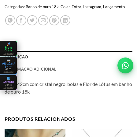
Categorias:
Banho de ouro 18k
,
Colar
,
Extra
,
Instagram
,
Lançamento
Frete
Grátis
clique aqui
DESCRIÇÃO
Até 10x s/
juros
INFORMAÇÃO ADICIONAL
47:01
clique aqui
Garantia
Colar 42cm com cristal negro, bolas e Flor de Lótus em banho
3 anos
clique aqui
de ouro 18k
PRODUTOS RELACIONADOS