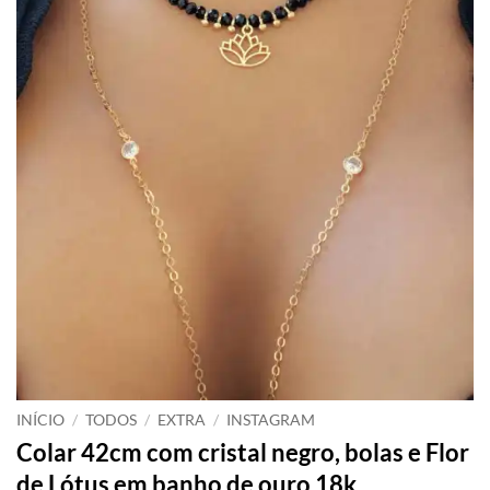
INÍCIO
/
TODOS
/
EXTRA
/
INSTAGRAM
Colar 42cm com cristal negro, bolas e Flor
de Lótus em banho de ouro 18k