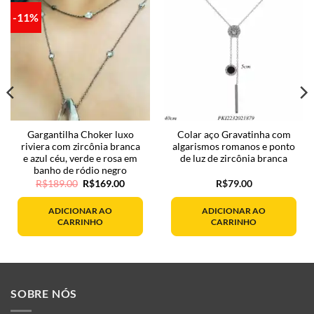
-11%
Gargantilha Choker luxo
Colar aço Gravatinha com
riviera com zircônia branca
algarismos romanos e ponto
e azul céu, verde e rosa em
de luz de zircônia branca
banho de ródio negro
O
O
R$
189.00
R$
169.00
R$
79.00
preço
preço
original
atual
era:
é:
ADICIONAR AO
ADICIONAR AO
R$189.00.
R$169.00.
CARRINHO
CARRINHO
SOBRE NÓS