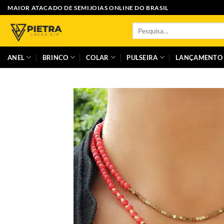
Skip
MAIOR ATACADO DE SEMIJOIAS ONLINE DO BRASIL
to
Pesquisar
content
por:
ANEL
BRINCO
COLAR
PULSEIRA
LANÇAMENTO