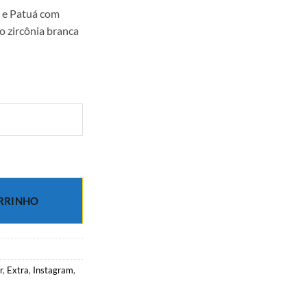
 e Patuá com
 zircônia branca
atuá com Cadeado de Coração com micro zircônia branca em banho de 
RRINHO
r
,
Extra
,
Instagram
,