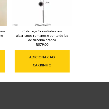
 com
Colar aço Gravatinha com
 e
algarismos romanos e ponto de luz
de zircônia branca
R$
79.00
o
l
ADICIONAR AO
9.00.
CARRINHO