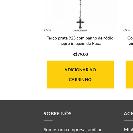
 pingente oval de
Terço prata 925 com banho de ródio
Co
nita e rosa claro
negro imagem do Papa
z
 banho de ródio
21.00
R$
79.00
ONAR AO
ADICIONAR AO
RINHO
CARRINHO
SOBRE NÓS
AC
Somos uma empresa familiar,
Min