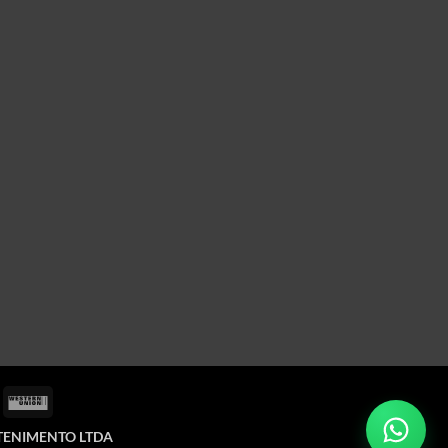
rd
isa
Western
lectron
Union
ETENIMENTO LTDA