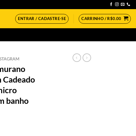
ENTRAR / CADASTRE-SE
CARRINHO /
R$
0.00
NSTAGRAM
murano
m Cadeado
micro
em banho