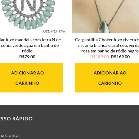
lar luxo mandala com letra N de
Gargantilha Choker luxo riviera
ircônia verde água em banho de
zircônia branca e azul céu, verde
ródio
rosa em banho de ródio negro
O
O
R$
79.00
R$
189.00
R$
169.00
preço
preç
original
atua
era:
é:
ADICIONAR AO
ADICIONAR AO
R$189.00.
R$16
CARRINHO
CARRINHO
ESSO RÁPIDO
ha Conta