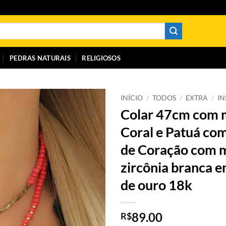
PEDRAS NATURAIS
RELIGIOSOS
INÍCIO
/
TODOS
/
EXTRA
/
I
Colar 47cm com 
Coral e Patuá co
de Coração com 
zircônia branca 
de ouro 18k
89.00
R$