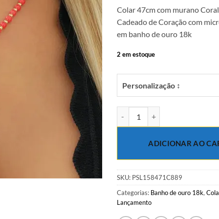
Colar 47cm com murano Coral
Cadeado de Coração com micro
em banho de ouro 18k
2 em estoque
Personalização ↕
Colar 47cm com murano Coral e P
ADICIONAR AO CA
SKU:
PSL158471C889
Categorias:
Banho de ouro 18k
,
Cola
Lançamento