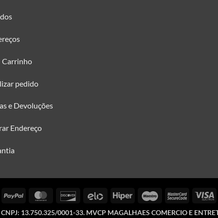
idos
ereços
 Carrinho
lizar pedido
as e Devoluções
rar Endereço
ntia
isa
PayPal
MasterCard
Discover
Elo
Hiper
Maestro
MasterCa
V
2
E
©
CNPJ: 13.750.325/0001-33. MVCP MAGALHAES COMERCIO E ENTR