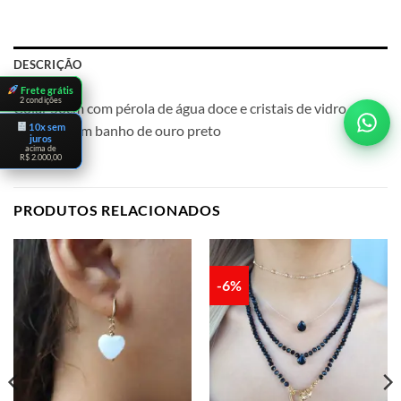
DESCRIÇÃO
Frete grátis
2 condições
Colar 50cm com pérola de água doce e cristais de vidro
10x sem
coloridos em banho de ouro preto
juros
acima de
R$ 2.000,00
PRODUTOS RELACIONADOS
-6%