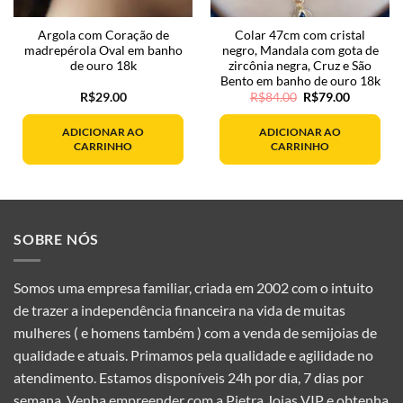
Argola com Coração de
Colar 47cm com cristal
madrepérola Oval em banho
negro, Mandala com gota de
de ouro 18k
zircônia negra, Cruz e São
Bento em banho de ouro 18k
O
O
R$
29.00
R$
84.00
R$
79.00
preço
preço
original
atual
era:
é:
ADICIONAR AO
ADICIONAR AO
R$84.00.
R$79.00.
CARRINHO
CARRINHO
SOBRE NÓS
Somos uma empresa familiar, criada em 2002 com o intuito
de trazer a independência financeira na vida de muitas
mulheres ( e homens também ) com a venda de semijoias de
qualidade e atuais. Primamos pela qualidade e agilidade no
atendimento. Estamos disponíveis 24h por dia, 7 dias por
semana. Venha empreender com a Pietra Joias VIP e obtenha