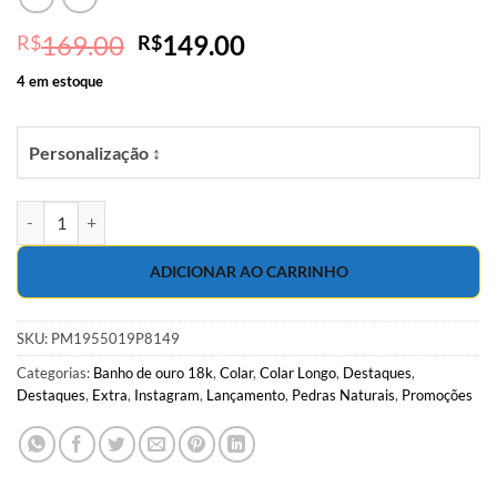
O
O
169.00
149.00
R$
R$
preço
preço
4 em estoque
original
atual
era:
é:
R$169.00.
R$149.00.
Personalização ↕
Colar 50cm com pérola de água doce e cristais de vidro coloridos em
ADICIONAR AO CARRINHO
SKU:
PM1955019P8149
Categorias:
Banho de ouro 18k
,
Colar
,
Colar Longo
,
Destaques
,
Destaques
,
Extra
,
Instagram
,
Lançamento
,
Pedras Naturais
,
Promoções