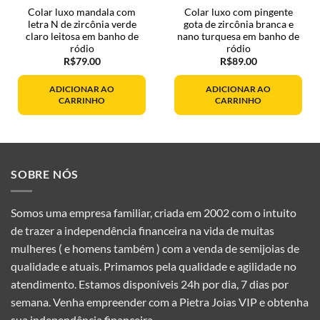
Colar luxo mandala com
Colar luxo com pingente
letra N de zircônia verde
gota de zircônia branca e
claro leitosa em banho de
nano turquesa em banho de
ródio
ródio
R$
79.00
R$
89.00
ADICIONAR AO
ADICIONAR AO
.00.
CARRINHO
CARRINHO
SOBRE NÓS
Somos uma empresa familiar, criada em 2002 com o intuito
de trazer a independência financeira na vida de muitas
mulheres ( e homens também ) com a venda de semijoias de
qualidade e atuais. Primamos pela qualidade e agilidade no
atendimento. Estamos disponíveis 24h por dia, 7 dias por
semana. Venha empreender com a Pietra Joias VIP e obtenha
sua independência financeira.