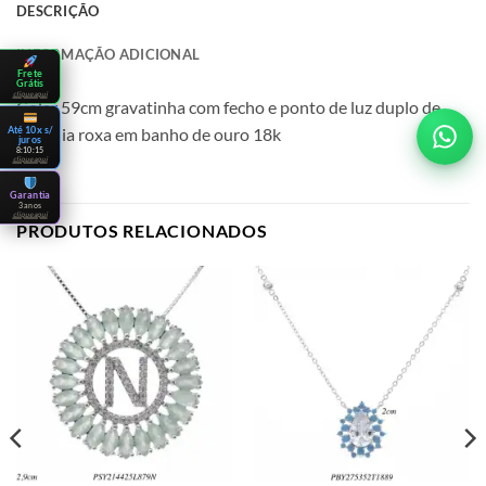
DESCRIÇÃO
INFORMAÇÃO ADICIONAL
Frete
Grátis
clique aqui
Colar 59cm gravatinha com fecho e ponto de luz duplo de
zircônia roxa em banho de ouro 18k
Até 10x s/
juros
8:10:15
clique aqui
Garantia
3 anos
clique aqui
PRODUTOS RELACIONADOS