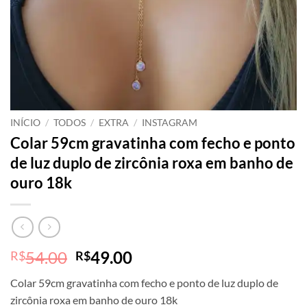
INÍCIO
/
TODOS
/
EXTRA
/
INSTAGRAM
Colar 59cm gravatinha com fecho e ponto
de luz duplo de zircônia roxa em banho de
ouro 18k
O
O
54.00
49.00
R$
R$
preço
preço
Colar 59cm gravatinha com fecho e ponto de luz duplo de
original
atual
zircônia roxa em banho de ouro 18k
era:
é: