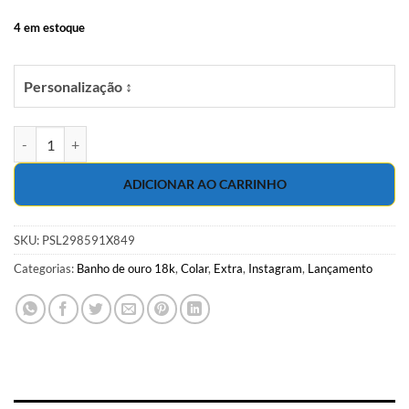
R$54.00.
R$49.00.
4 em estoque
Personalização ↕
Colar 59cm gravatinha com fecho e ponto de luz duplo de zircônia r
ADICIONAR AO CARRINHO
SKU:
PSL298591X849
Categorias:
Banho de ouro 18k
,
Colar
,
Extra
,
Instagram
,
Lançamento