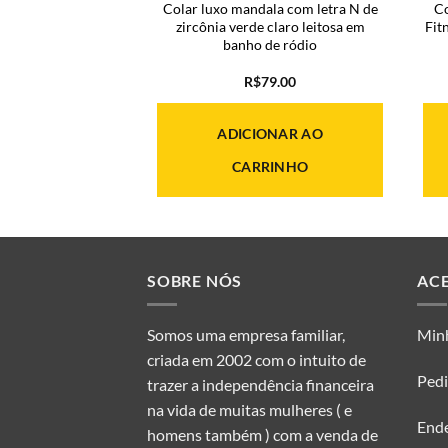
luxo gota G com
Colar luxo mandala com letra N de
Co
gente de zircônia
zircônia verde claro leitosa em
Fit
 esmeralda fusion
banho de ródio
 de ródio negro
59.00
R$
79.00
ONAR AO
ADICIONAR AO
RINHO
CARRINHO
SOBRE NÓS
AC
Somos uma empresa familiar,
Min
criada em 2002 com o intuito de
Ped
trazer a independência financeira
na vida de muitas mulheres ( e
End
homens também ) com a venda de