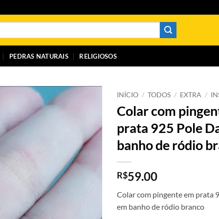
PEDRAS NATURAIS
RELIGIOSOS
INÍCIO
/
TODOS
/
EXTRA
/
I
Colar com pingen
prata 925 Pole D
banho de ródio b
59.00
R$
Colar com pingente em prata 
em banho de ródio branco