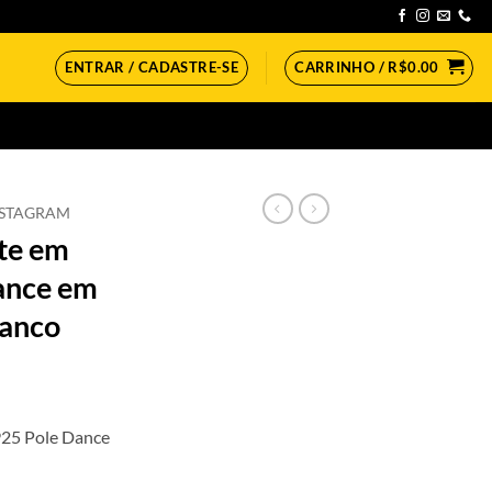
ENTRAR / CADASTRE-SE
CARRINHO /
R$
0.00
NSTAGRAM
te em
ance em
ranco
925 Pole Dance