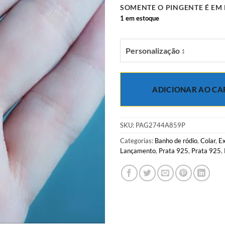
SOMENTE O PINGENTE É EM 
1 em estoque
Personalização ↕
ADICIONAR AO CA
SKU:
PAG2744A859P
Categorias:
Banho de ródio
,
Colar
,
Ex
Lançamento
,
Prata 925
,
Prata 925
,