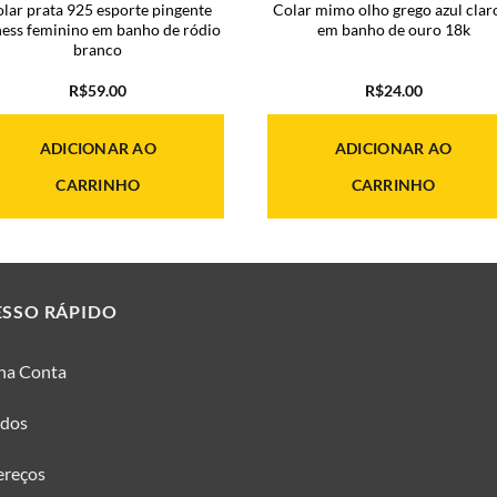
lar prata 925 esporte pingente
Colar mimo olho grego azul clar
ness feminino em banho de ródio
em banho de ouro 18k
branco
R$
59.00
R$
24.00
ADICIONAR AO
ADICIONAR AO
CARRINHO
CARRINHO
ESSO RÁPIDO
ha Conta
idos
ereços