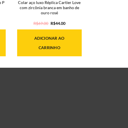
o P
Colar aço luxo Réplica Cartier Love
com zircônia branca em banho de
ouro rosé
O
O
R$
69.00
R$
44.00
preço
preço
original
atual
era:
é:
ADICIONAR AO
R$69.00.
R$44.00.
CARRINHO