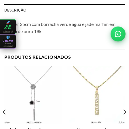
DESCRIÇÃO
Choker 35cm com borracha verde água e jade marfim em
Frete
Grátis
banho de ouro 18k
clique aqui
Garantia
3 anos
clique aqui
PRODUTOS RELACIONADOS