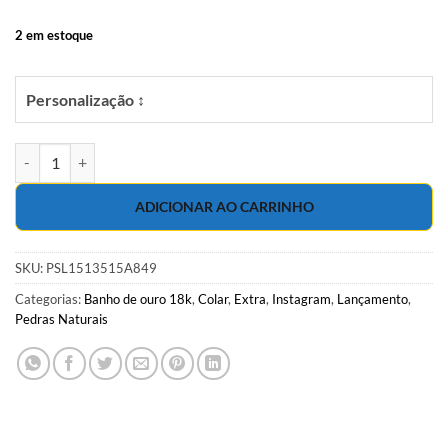
2 em estoque
Personalização ↕
Gargantilha 35cm com borracha verde água e jade marfim em banho d
ADICIONAR AO CARRINHO
SKU:
PSL1513515A849
Categorias:
Banho de ouro 18k
,
Colar
,
Extra
,
Instagram
,
Lançamento
,
Pedras Naturais