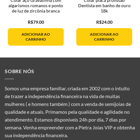
Colar aço Gravatinha com
Colar placa profissão
algarismos romanos e ponto
Dentista em banho de ouro
de luz de zircônia branca
18k
R$
79.00
R$
24.00
ADICIONAR AO
ADICIONAR AO
.00.
CARRINHO
CARRINHO
SOBRE NÓS
Somos uma empresa familiar, criada em 2002 com o intuito
de trazer a independência financeira na vida de muitas
mulheres ( e homens também ) com a venda de semijoias de
qualidade e atuais. Primamos pela qualidade e agilidade no
atendimento. Estamos disponíveis 24h por dia, 7 dias por
semana. Venha empreender com a Pietra Joias VIP e obtenha
sua independência financeira.