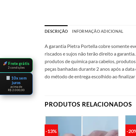
DESCRIÇÃO
INFORMAÇÃO ADICIONAL
A garantia Pietra Portella cobre somente ev
riscados e sujos não terão direito a garanti
produtos de química para cabelos, produtos 
Frete grátis
2 condições
peças banhadas durante 2 anos após a data 
do método de entrega escolhido ao finalizar
10x sem
juros
acima de
R$ 2.000,00
PRODUTOS RELACIONADOS
-13%
-20