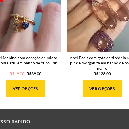
l Menino com coração de micro
Anel Paris com gota de zircônia 
cônia azul em banho de ouro 18k
pink e morganita em banho de ró
negro
O
O
R$
49.00
R$
39.00
R$
128.00
preço
preço
original
atual
era:
é:
VER OPÇÕES
VER OPÇÕES
R$49.00.
R$39.00.
Este
Este
produto
produto
tem
tem
várias
várias
ESSO RÁPIDO
variantes.
variantes.