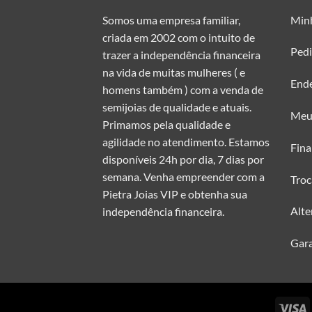
As
As
Somos uma empresa familiar,
Min
opções
opções
criada em 2002 com o intuito de
podem
podem
Ped
trazer a independência financeira
ser
ser
na vida de muitas mulheres ( e
escolhidas
escolhidas
End
homens também ) com a venda de
na
na
semijoias de qualidade e atuais.
página
página
Meu
do
do
Primamos pela qualidade e
produto
produto
agilidade no atendimento. Estamos
Fina
disponíveis 24h por dia, 7 dias por
semana. Venha empreender com a
Troc
Pietra Joias VIP e obtenha sua
Alte
independência financeira.
Gara
V