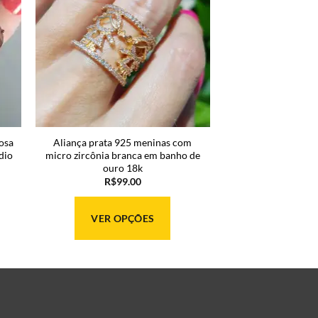
rosa
Aliança prata 925 meninas com
dio
micro zircônia branca em banho de
ouro 18k
R$
99.00
VER OPÇÕES
Este
produto
tem
várias
variantes.