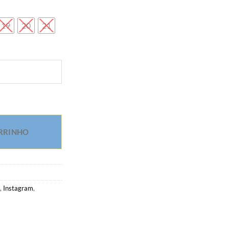
19
20
21
 negra em banho de ouro 18k quantidade
RRINHO
,
Instagram
,