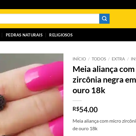
PEDRAS NATURAIS
RELIGIOSOS
INÍCIO
/
TODOS
/
EXTRA
/
I
Meia aliança com
zircônia negra e
ouro 18k
54.00
R$
Meia aliança com micro zircôn
de ouro 18k