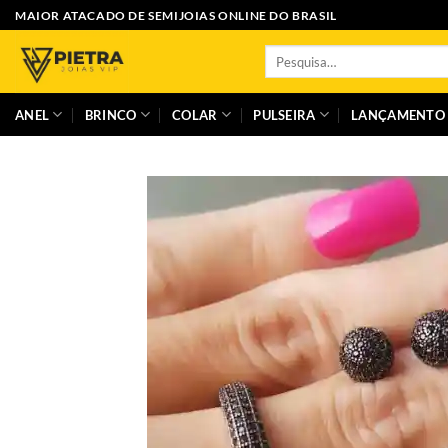
Skip
MAIOR ATACADO DE SEMIJOIAS ONLINE DO BRASIL
to
Pesquisar
content
por:
ANEL
BRINCO
COLAR
PULSEIRA
LANÇAMENTO