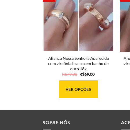
 zircônia dupla em
Aliança Nossa Senhora Aparecida
Ane
ródio negro
com zircônia branca em banho de
zir
ouro 18k
O
O
34.00
R$
79.00
R$
69.00
preço
preço
original
atual
era:
é:
OPÇÕES
VER OPÇÕES
R$79.00.
R$69.00.
Este
Este
produto
produto
tem
tem
várias
várias
SOBRE NÓS
AC
variantes.
variantes.