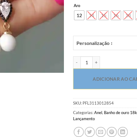
Aro
12
14
15
16
18
Personalização ↕
Meia aliança com micro zircônia
ADICIONAR AO CA
SKU:
PFL3113012854
Categorias:
Anel
,
Banho de ouro 18k
Lançamento