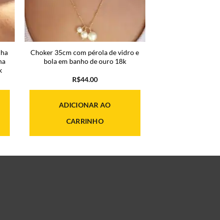
cha
Choker 35cm com pérola de vidro e
na
bola em banho de ouro 18k
k
R$
44.00
ADICIONAR AO
00.
CARRINHO