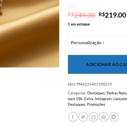
O
249.00
219.00
R$
R$
preço
1 em estoque
original
era:
R$249.00
Personalização ↕
ADICIONAR AO CA
SKU:
PMA2254011P8219
Categorias:
Destaques
,
Pedras Natu
ouro 18k
,
Extra
,
Instagram
,
Lançam
Destaques
,
Promoções