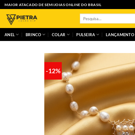
Skip
MAIOR ATACADO DE SEMIJOIAS ONLINE DO BRASIL
to
Pesquisar
content
por:
ANEL
BRINCO
COLAR
PULSEIRA
LANÇAMENTO
-12%