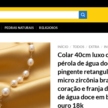
PEDRAS NATURAIS
RELIGIOSOS
INÍCIO
/
TODOS
/
EXTRA
/
I
Colar 40cm luxo
pérola de água doc
pingente retangul
micro zircônia b
coração e franja 
de água doce em 
ouro 18k