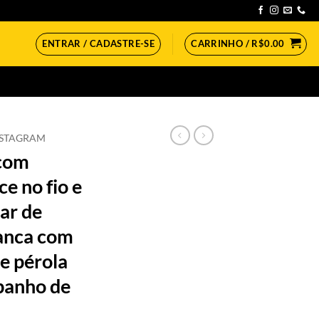
ENTRAR / CADASTRE-SE
CARRINHO /
R$
0.00
NSTAGRAM
 com
e no fio e
ar de
ranca com
de pérola
banho de