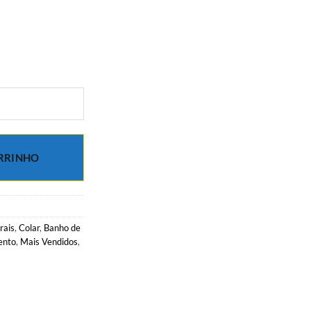
O
preço
atual
é:
.
R$219.00.
RRINHO
rais
,
Colar
,
Banho de
ento
,
Mais Vendidos
,