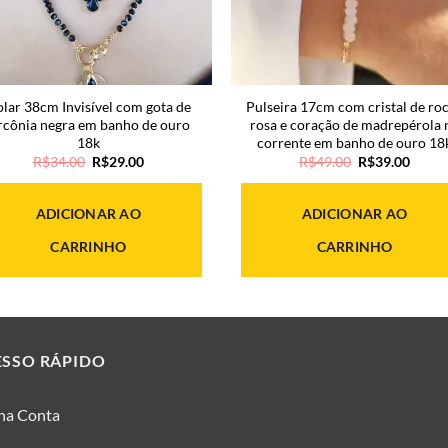
lar 38cm Invisível com gota de
Pulseira 17cm com cristal de ro
rcônia negra em banho de ouro
rosa e coração de madrepérola 
18k
corrente em banho de ouro 18
O
O
O
O
R$
34.00
R$
29.00
R$
49.00
R$
39.00
preço
preço
preço
preço
original
atual
original
atual
era:
é:
era:
é:
ADICIONAR AO
ADICIONAR AO
R$34.00.
R$29.00.
R$49.00.
R$39.
CARRINHO
CARRINHO
ESSO RÁPIDO
ha Conta