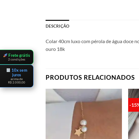
DESCRIÇÃO
Colar 40cm luxo com pérola de água doce no 
ouro 18k
Frete grátis
2 condições
10x sem
juros
PRODUTOS RELACIONADOS
acima de
R$ 2.000,00
-15