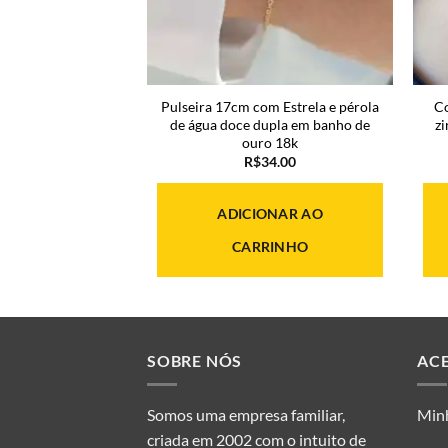
vo de madrepérola
Pulseira 17cm com Estrela e pérola
Co
ho de ouro 18k
de água doce dupla em banho de
zi
ouro 18k
29.00
R$
34.00
ONAR AO
ADICIONAR AO
RINHO
CARRINHO
SOBRE NÓS
AC
Somos uma empresa familiar,
Min
criada em 2002 com o intuito de