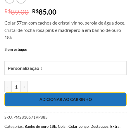
O
O
89.00
85.00
R$
R$
preço
preço
Colar 57cm com cachos de cristal vinho, perola de água doce,
original
atual
cristal de rocha rosa pink e madrepérola em banho de ouro
era:
é:
18k
R$89.00.
R$85.00.
3 em estoque
Personalização ↕
Colar 57cm com cachos de cristal vinho, perola de água doce, cristal
ADICIONAR AO CARRINHO
SKU:
PM2810571VP885
Categorias:
Banho de ouro 18k
,
Colar
,
Colar Longo
,
Destaques
,
Extra
,