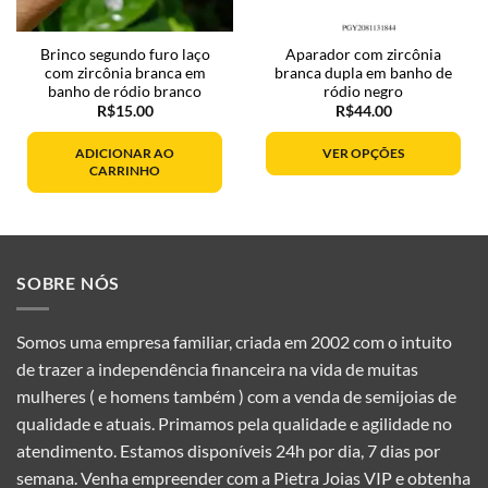
Brinco segundo furo laço
Aparador com zircônia
com zircônia branca em
branca dupla em banho de
banho de ródio branco
ródio negro
R$
15.00
R$
44.00
ADICIONAR AO
VER OPÇÕES
CARRINHO
Este
produto
tem
várias
SOBRE NÓS
variantes.
As
opções
Somos uma empresa familiar, criada em 2002 com o intuito
podem
de trazer a independência financeira na vida de muitas
ser
mulheres ( e homens também ) com a venda de semijoias de
escolhidas
qualidade e atuais. Primamos pela qualidade e agilidade no
na
atendimento. Estamos disponíveis 24h por dia, 7 dias por
página
semana. Venha empreender com a Pietra Joias VIP e obtenha
do