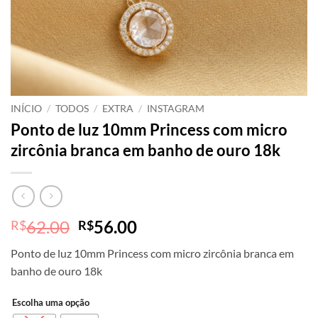
INÍCIO
/
TODOS
/
EXTRA
/
INSTAGRAM
Ponto de luz 10mm Princess com micro
zircônia branca em banho de ouro 18k
O
O
62.00
56.00
R$
R$
preço
preço
Ponto de luz 10mm Princess com micro zircônia branca em
original
atual
banho de ouro 18k
era:
é:
R$62.00.
R$56.00.
Escolha uma opção