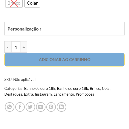
Brinco
Colar
Personalização ↕
Ponto de luz 10mm Princess com micro zircônia branca em banho de
ADICIONAR AO CARRINHO
SKU:
Não aplicável
Categorias:
Banho de ouro 18k
,
Banho de ouro 18k
,
Brinco
,
Colar
,
Destaques
,
Extra
,
Instagram
,
Lançamento
,
Promoções